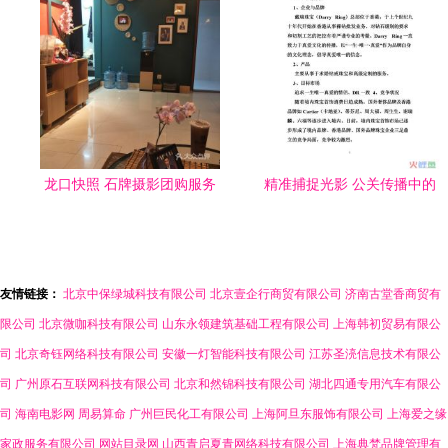
影扩印服务，拓展艺术跨界
新机遇
龙口快照 石牌摄影团购服务
精准捕捉光影 公关传播中的
详览
摄影扩印服务新价值
友情链接：
北京中保绿城科技有限公司
北京壹企行商贸有限公司
济南古堂香商贸有
限公司
北京微咖科技有限公司
山东永领建筑基础工程有限公司
上海韩初贸易有限公
司
北京奇钰网络科技有限公司
安徽一灯智能科技有限公司
江苏圣湸信息技术有限公
司
广州原石互联网科技有限公司
北京和然锦科技有限公司
湖北四通专用汽车有限公
司
海南电影网
周易算命
广州巨民化工有限公司
上海阿旦东服饰有限公司
上海爱之缘
家政服务有限公司
网站目录网
山西青启夏青网络科技有限公司
上海典梵品牌管理有