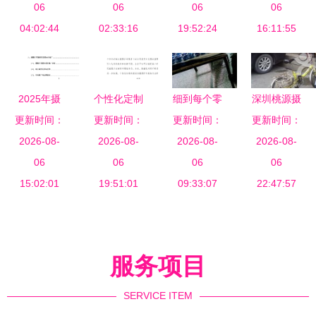
济发展“扩
06
物摄影助理
06
产品摄影，
06
把握视觉消
06
04:02:44
印”提速
02:33:16
拍出黑芝麻
19:52:24
费新时代的
16:11:55
丸的高级质
机遇
感？
2025年摄
个性化定制
细到每个零
深圳桃源摄
影扩印服务
更新时间：
在摄影扩印
更新时间：
件，精于每
更新时间：
影冲印中心
更新时间：
项目发展计
2026-08-
服务中的创
2026-08-
处服务——
2026-08-
大众点评热
2026-08-
划与分析
06
新应用 全
06
百诺脚架摄
06
门摄影扩印
06
15:02:01
面剖析·探
19:51:01
影包工厂与
09:33:07
服务指南
22:47:57
索消费升级
专业扩印服
新蓝海
务探访记
服务项目
SERVICE ITEM