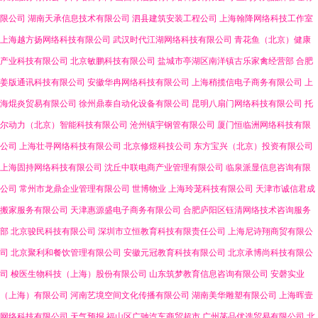
限公司
湖南天承信息技术有限公司
泗县建筑安装工程公司
上海翰降网络科技工作室
上海越方扬网络科技有限公司
武汉时代江湖网络科技有限公司
青花鱼（北京）健康
产业科技有限公司
北京敏鹏科技有限公司
盐城市亭湖区南洋镇古乐家禽经营部
合肥
姜版通讯科技有限公司
安徽华冉网络科技有限公司
上海稍揽信电子商务有限公司
上
海焜炎贸易有限公司
徐州鼎泰自动化设备有限公司
昆明八扇门网络科技有限公司
托
尔动力（北京）智能科技有限公司
沧州镇宇钢管有限公司
厦门恒临洲网络科技有限
公司
上海壮寻网络科技有限公司
北京修煜科技公司
东方宝兴（北京）投资有限公司
上海固持网络科技有限公司
沈丘中联电商产业管理有限公司
临泉派显信息咨询有限
公司
常州市龙鼎企业管理有限公司
世博物业
上海玲茏科技有限公司
天津市诚信君成
搬家服务有限公司
天津惠源盛电子商务有限公司
合肥庐阳区钰清网络技术咨询服务
部
北京骏民科技有限公司
深圳市立恒教育科技有限责任公司
上海尼诗翔商贸有限公
司
北京聚利和餐饮管理有限公司
安徽元冠教育科技有限公司
北京承博尚科技有限公
司
梭医生物科技（上海）股份有限公司
山东筑梦教育信息咨询有限公司
安磬实业
（上海）有限公司
河南艺境空间文化传播有限公司
湖南美华雕塑有限公司
上海晖壹
网络科技有限公司
天气预报
福山区广驰汽车商贸超市
广州菡品优选贸易有限公司
北