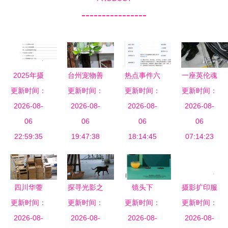
----------------
2025年摄
台州宠物善
热点事件六
一座英伦魂
影扩印服务
更新时间：
更新时间：
终服务 用
更新时间：
则 小米印
的智造史诗
更新时间：
合作协议书
2026-08-
温暖纪念给
2026-08-
度遭劫、刘
2026-08-
深度揭秘路
2026-08-
06
予最后尊严
06
强东离婚传
06
虎工厂的匠
06
22:59:35
19:47:38
闻、流浪地
18:14:45
07:14:23
心之道
球票房高涨
四川华蓥
探寻光影之
镜头下
摄影扩印服
推进新型工
更新时间：
更新时间：
隙 工作室
更新时间：
的“黑色黄
务行业投资
更新时间：
业化 为经
2026-08-
诚招产品静
2026-08-
金” 如何用
2026-08-
2026-08-
规划报告